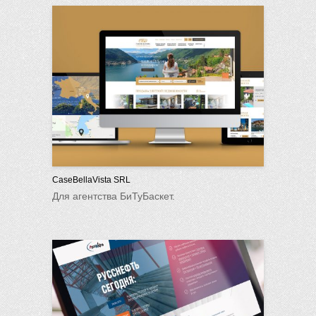
CaseBellaVista SRL
Для агентства БиТуБаскет.